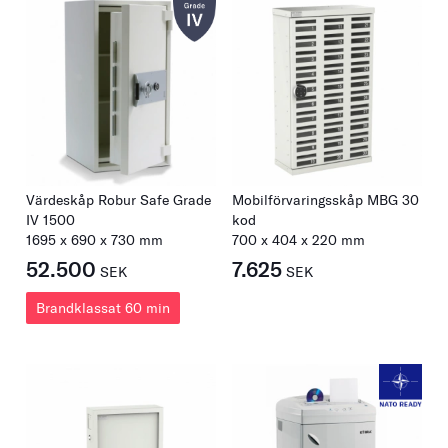
Värdeskåp Robur Safe Grade
Mobilförvaringsskåp MBG 30
IV 1500
kod
1695
x
690
x
730
mm
700
x
404
x
220
mm
52.500
7.625
SEK
SEK
Brandklassat 60 min