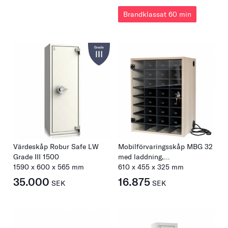
Brandklassat 60 min
Värdeskåp Robur Safe LW
Mobilförvaringsskåp MBG 32
Grade III 1500
med laddning,
1590
x
600
x
565
mm
kombinationslås
610
x
455
x
325
mm
35.000
16.875
SEK
SEK