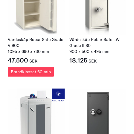
Värdeskåp Robur Safe Grade
Värdeskåp Robur Safe LW
V 900
Grade II 80
1095
x
690
x
730
mm
900
x
500
x
495
mm
47.500
18.125
SEK
SEK
Brandklassat 60 min