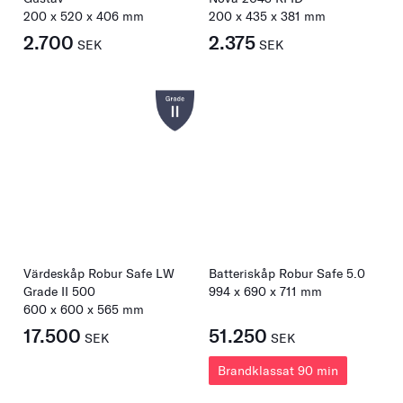
200
x
520
x
406
mm
200
x
435
x
381
mm
2.700
2.375
SEK
SEK
Värdeskåp Robur Safe LW
Batteriskåp Robur Safe 5.0
Grade II 500
994
x
690
x
711
mm
600
x
600
x
565
mm
17.500
51.250
SEK
SEK
Brandklassat 90 min