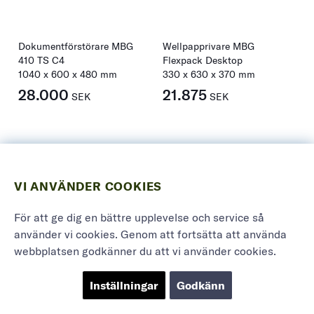
Dokumentförstörare MBG
Wellpapprivare MBG
410 TS C4
Flexpack Desktop
1040
x
600
x
480
mm
330
x
630
x
370
mm
28.000
21.875
SEK
SEK
VI ANVÄNDER COOKIES
För att ge dig en bättre upplevelse och service så
använder vi cookies. Genom att fortsätta att använda
webbplatsen godkänner du att vi använder cookies.
Dokumentförstörare MBG
Inställningar
Godkänn
410 TS C2
1040
x
600
x
480
mm