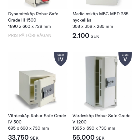
Dynamitskåp Robur Safe
Medicinskåp MBG MED 285
Grade III 1500
nyckellås
1890
x
660
x
728
mm
358
x
358
x
285
mm
2.100
PRIS PÅ FÖRFRÅGAN
SEK
Värdeskåp Robur Safe Grade
Värdeskåp Robur Safe Grade
IV 500
V 1200
695
x
690
x
730
mm
1395
x
690
x
730
mm
33.750
55.000
SEK
SEK