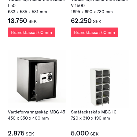
I 50
V 1500
633
x
535
x
531
mm
1695
x
690
x
730
mm
13.750
62.250
SEK
SEK
Brandklassat 60 min
Brandklassat 60 min
Värdeförvaringsskåp MBG 45
Småfacksskåp MBG 10
450
x
350
x
400
mm
720
x
310
x
190
mm
2.875
5.000
SEK
SEK