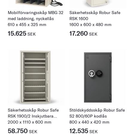
Mobilförvaringsskåp MBG 32
Säkerhetsskåp Robur Safe
med laddning, nyckellås
RSK 1600
610
x
455
x
325
mm
1600
x
600
x
480
mm
15.625
17.260
SEK
SEK
Säkerhetsskåp Robur Safe
Stöldskyddsskåp Robur Safe
RSK 1900/2 Inskjutbara
S2 800/60P kodlås
dörrar & sockel
2000
x
1110
x
600
mm
800
x
440
x
420
mm
58.750
12.535
SEK
SEK