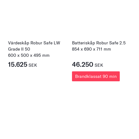
Värdeskåp Robur Safe LW
Batteriskåp Robur Safe 2.5
Grade II 50
854
x
690
x
711
mm
600
x
500
x
495
mm
15.625
46.250
SEK
SEK
Brandklassat 90 min