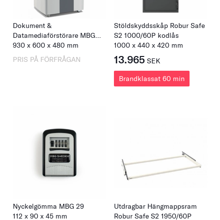
Dokument &
Stöldskyddsskåp Robur Safe
Datamediaförstörare MBG
S2 1000/60P kodlås
HS-8 Multi
930
x
600
x
480
mm
1000
x
440
x
420
mm
13.965
PRIS PÅ FÖRFRÅGAN
SEK
Brandklassat 60 min
Nyckelgömma MBG 29
Utdragbar Hängmappsram
112
x
90
x
45
mm
Robur Safe S2 1950/60P