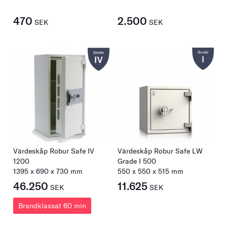
470
2.500
SEK
SEK
Värdeskåp Robur Safe IV
Värdeskåp Robur Safe LW
1200
Grade I 500
1395
x
690
x
730
mm
550
x
550
x
515
mm
46.250
11.625
SEK
SEK
Brandklassat 60 min