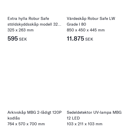
Extra hylla Robur Safe
Värdeskåp Robur Safe LW
stöldskyddsskåp modell 320-
Grade I 80
950
325
x
263
mm
850
x
450
x
445
mm
595
11.875
SEK
SEK
Arkivskåp MBG 2-lådigt 120P
Sedeldetektor UV-lampa MBG
kodlås
12 LED
764
x
570
x
700
mm
103
x
211
x
103
mm