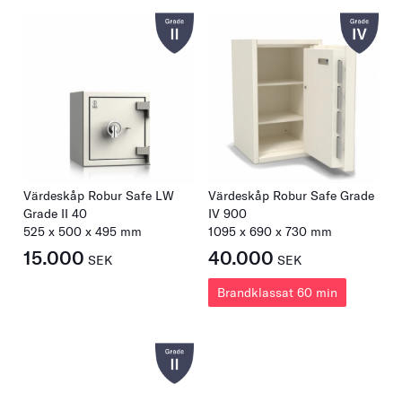
Värdeskåp Robur Safe LW
Värdeskåp Robur Safe Grade
Grade II 40
IV 900
525
x
500
x
495
mm
1095
x
690
x
730
mm
15.000
40.000
SEK
SEK
Brandklassat 60 min