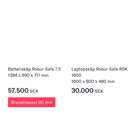
Batteriskåp Robur Safe 7.5
Laptopskåp Robur Safe RSK
1384
x
690
x
711
mm
1600
1600
x
600
x
480
mm
57.500
30.000
SEK
SEK
Brandklassat 90 min