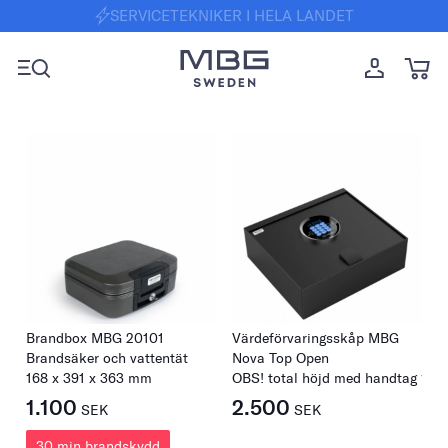
SVERIGES LEDANDE TILLVERKARE
SERVICETEKNIKER I HELA LANDET
Brandbox MBG 20101
Värdeförvaringsskåp MBG
Brandsäker och vattentät
Nova Top Open
168
x
391
x
363
mm
OBS! total höjd med handtag 133
1.100
2.500
SEK
SEK
30 min brandskydd