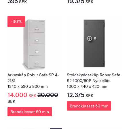
395
19.375
SEK
SEK
-30%
Arkivskåp Robur Safe SP 4-
Stöldskyddsskåp Robur Safe
2131
S2 1000/60P Nyckellås
1340 x 530 x 800 mm
1000
x
440
x
420
mm
14.000
20.000
12.375
SEK
SEK
SEK
Brandklassat 60 min
Brandklassat 60 min