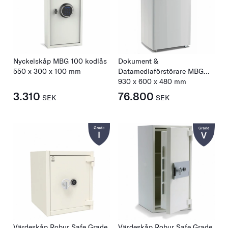
Nyckelskåp MBG 100 kodlås
Dokument &
550
x
300
x
100
mm
Datamediaförstörare MBG
400 HS-6 Combi
930
x
600
x
480
mm
3.310
76.800
SEK
SEK
Värdeskåp Robur Safe Grade
Värdeskåp Robur Safe Grade