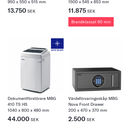
950
x
550
x
515
mm
1500
x
545
x
653
mm
13.750
11.875
SEK
SEK
Brandklassat 60 min
Dokumentförstörare MBG
Värdeförvaringsskåp MBG
410 TS HS
Nova Front Drawer
1040
x
600
x
480
mm
200
x
470
x
370
mm
44.000
2.500
SEK
SEK