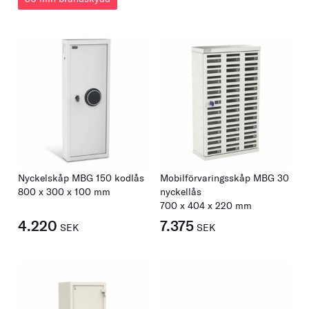
Nyckelskåp MBG 150 kodlås
Mobilförvaringsskåp MBG 30
800
x
300
x
100
mm
nyckellås
700
x
404
x
220
mm
4.220
7.375
SEK
SEK