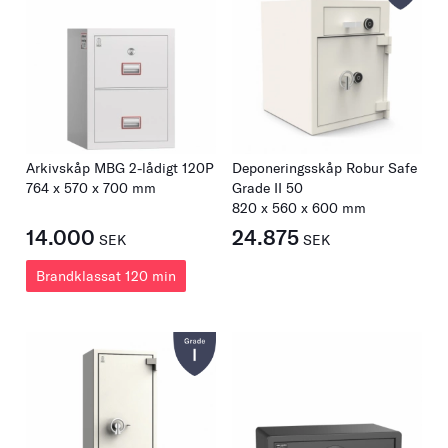
Arkivskåp MBG 2-lådigt 120P
Deponeringsskåp Robur Safe
764
x
570
x
700
mm
Grade II 50
820
x
560
x
600
mm
14.000
24.875
SEK
SEK
Brandklassat 120 min