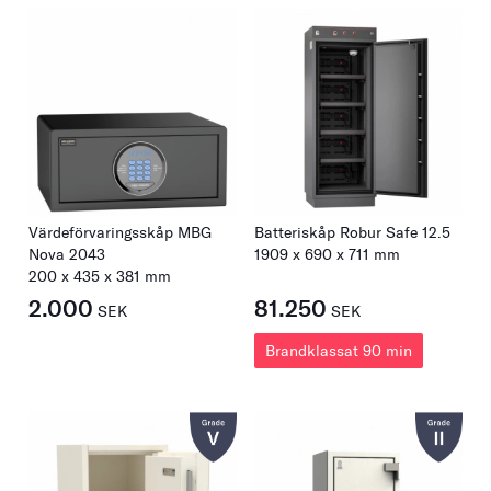
Värdeförvaringsskåp MBG
Batteriskåp Robur Safe 12.5
Nova 2043
1909
x
690
x
711
mm
200
x
435
x
381
mm
2.000
81.250
SEK
SEK
Brandklassat 90 min