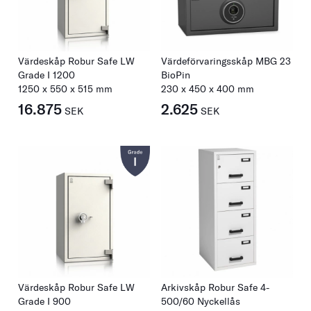
Värdeskåp Robur Safe LW
Värdeförvaringsskåp MBG 23
Grade I 1200
BioPin
1250
x
550
x
515
mm
230
x
450
x
400
mm
16.875
2.625
SEK
SEK
Värdeskåp Robur Safe LW
Arkivskåp Robur Safe 4-
Grade I 900
500/60 Nyckellås