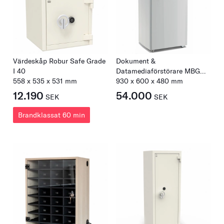
Värdeskåp Robur Safe Grade
Dokument &
I 40
Datamediaförstörare MBG
558
x
535
x
531
mm
400 HS Combi
930
x
600
x
480
mm
12.190
54.000
SEK
SEK
Brandklassat 60 min