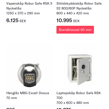
Vapenskåp Robur Safe RSK 5
Stöldskyddsskåp Robur Safe
Nyckellås
S2 800/60P Nyckellås
1250
x
370
x
290
mm
800
x
440
x
420
mm
6.125
10.995
SEK
SEK
Brandklassat 60 min
Hänglås MBG Excell Discus
Laptopskåp Robur Safe RSK
70 mm
700
700
x
600
x
480
mm