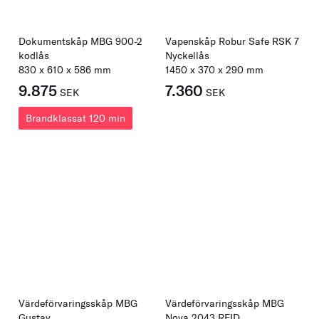
Dokumentskåp MBG 900-2
Vapenskåp Robur Safe RSK 7
kodlås
Nyckellås
830
x
610
x
586
mm
1450
x
370
x
290
mm
9.875
7.360
SEK
SEK
Brandklassat 120 min
Värdeförvaringsskåp MBG
Värdeförvaringsskåp MBG
Gustav
Nova 2043 RFID