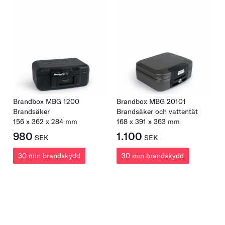
också skippat alla mellanhänder – så att du alltid får
bästa pris.
Brandbox MBG 1200
Brandbox MBG 20101
Brandsäker
Brandsäker och vattentät
156
x
362
x
284
mm
168
x
391
x
363
mm
980
1.100
SEK
SEK
30 min brandskydd
30 min brandskydd