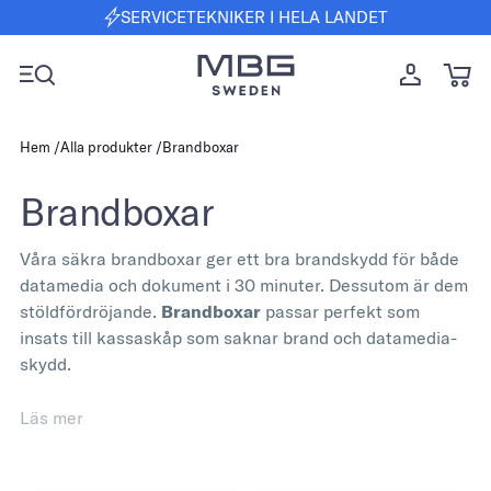
SERVICETEKNIKER I HELA LANDET
Hem
Alla produkter
Brandboxar
Brandboxar
Våra säkra brandboxar ger ett bra brandskydd för både
datamedia och dokument i 30 minuter. Dessutom är dem
stöldfördröjande.
Brandboxar
passar perfekt som
insats till kassaskåp som saknar brand och datamedia-
skydd.
MBG Sweden startade 2003 med en egen mission – att
Läs mer
tänka, designa och konstruera säkerhet själva. Vi förstår
våra produkter och kan ge snabb, lokal support. Vi har