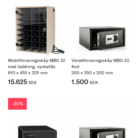
Mobilförvaringsskåp MBG 32
Värdeförvaringsskåp MBG 20
med laddning, nyckellås
Kod
610
x
455
x
325
mm
200
x
350
x
200
mm
15.625
1.500
SEK
SEK
-30%