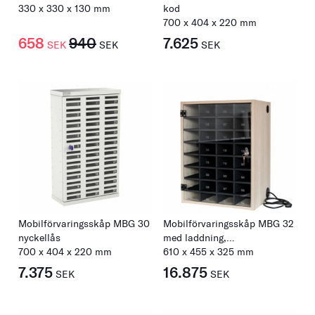
330 x 330 x 130 mm
kod
700
x
404
x
220
mm
658
940
7.625
SEK
SEK
SEK
Mobilförvaringsskåp MBG 30
Mobilförvaringsskåp MBG 32
nyckellås
med laddning,
700
x
404
x
220
mm
kombinationslås
610
x
455
x
325
mm
7.375
16.875
SEK
SEK