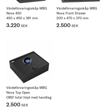
Värdeförvaringsskåp MBG
Värdeförvaringsskåp MBG
Nova 450
Nova Front Drawer
450
x
450
x
381
mm
200
x
470
x
370
mm
3.220
2.500
SEK
SEK
Värdeförvaringsskåp MBG
Nova Top Open
OBS! total höjd med handtag 133
x
400
x
350
mm
2.500
SEK