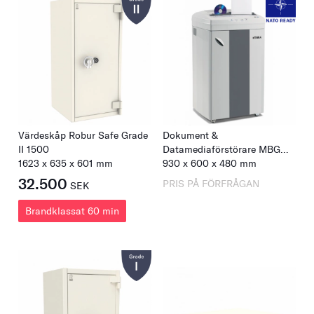
Värdeskåp Robur Safe Grade
Dokument &
II 1500
Datamediaförstörare MBG
1623
x
635
x
601
mm
HS-8 Multi
930
x
600
x
480
mm
32.500
PRIS PÅ FÖRFRÅGAN
SEK
Brandklassat 60 min