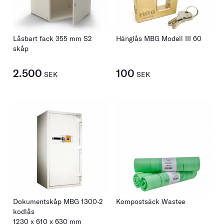
Låsbart fack 355 mm S2
Hänglås MBG Modell III 60
skåp
2.500
100
SEK
SEK
Dokumentskåp MBG 1300-2
Kompostsäck Wastee
kodlås
1230
x
610
x
630
mm