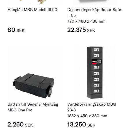
Hänglås MBG Modell III 50
Deponeringsskåp Robur Safe
II-55
770
x
480
x
480
mm
80
22.375
SEK
SEK
Batteri till Sedel & Myntvåg
Värdeförvaringsskåp MBG
MBG One Pro
23-8
1852
x
450
x
380
mm
2.250
13.250
SEK
SEK