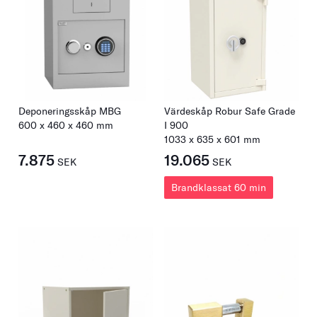
Deponeringsskåp MBG
Värdeskåp Robur Safe Grade
600
x
460
x
460
mm
I 900
1033
x
635
x
601
mm
7.875
19.065
SEK
SEK
Brandklassat 60 min