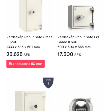
Värdeskåp Robur Safe Grade
Värdeskåp Robur Safe LW
II 1200
Grade II 500
1333
x
635
x
601
mm
600
x
600
x
565
mm
25.625
17.500
SEK
SEK
Brandklassat 60 min