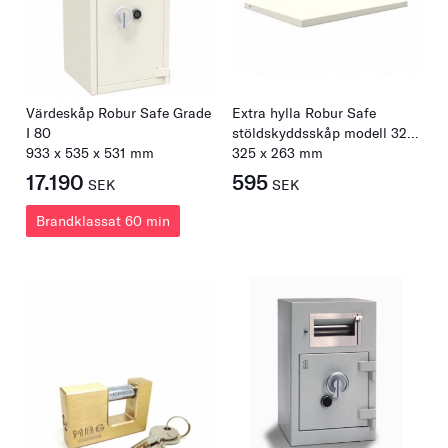
Värdeskåp Robur Safe Grade
Extra hylla Robur Safe
I 80
stöldskyddsskåp modell 320-
933
x
535
x
531
mm
950
325
x
263
mm
17.190
595
SEK
SEK
Brandklassat 60 min