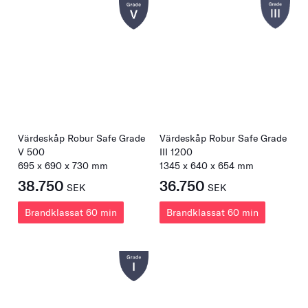
Värdeskåp Robur Safe Grade
Värdeskåp Robur Safe Grade
V 500
III 1200
695
x
690
x
730
mm
1345
x
640
x
654
mm
38.750
36.750
SEK
SEK
Brandklassat 60 min
Brandklassat 60 min