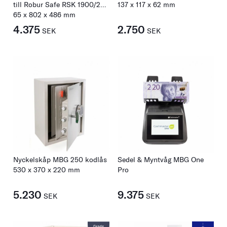
till Robur Safe RSK 1900/2
137
x
117
x
62
mm
inskjutbara dörrar
65
x
802
x
486
mm
4.375
2.750
SEK
SEK
Nyckelskåp MBG 250 kodlås
Sedel & Myntvåg MBG One
530
x
370
x
220
mm
Pro
5.230
9.375
SEK
SEK