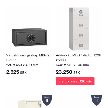
Värdeförvaringsskåp MBG 23
Arkivskåp MBG 4-lådigt 120P
BioPin
kodlås
230
x
450
x
400
mm
1448
x
570
x
700
mm
2.625
23.250
SEK
SEK
Brandklassat 120 min