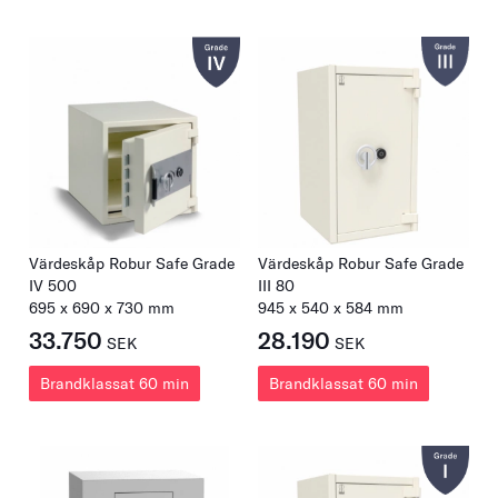
Värdeskåp Robur Safe Grade
Värdeskåp Robur Safe Grade
IV 500
III 80
695
x
690
x
730
mm
945
x
540
x
584
mm
33.750
28.190
SEK
SEK
Brandklassat 60 min
Brandklassat 60 min