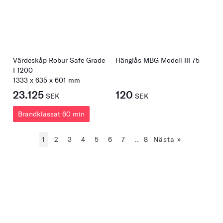
Värdeskåp Robur Safe Grade
Hänglås MBG Modell III 75
I 1200
1333
x
635
x
601
mm
23.125
120
SEK
SEK
Brandklassat 60 min
1
2
3
4
5
6
7
..
8
Nästa
»