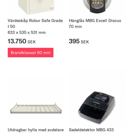
Värdeskåp Robur Safe Grade
Hänglås MBG Excell Discus
I 50
70 mm
633
x
535
x
531
mm
13.750
395
SEK
SEK
Brandklassat 60 min
Utdragbar hylla med avdelare
Sedeldetektor MBG 433