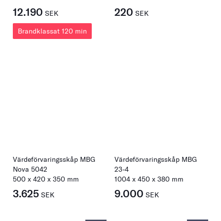
12.190
220
SEK
SEK
Brandklassat 120 min
Värdeförvaringsskåp MBG
Värdeförvaringsskåp MBG
Nova 5042
23-4
500
x
420
x
350
mm
1004
x
450
x
380
mm
3.625
9.000
SEK
SEK