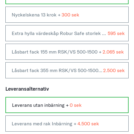
Nyckelskena 13 krok
+
300
Extra hylla värdeskåp Robur Safe storlek 500-1500
595
+
Låsbart fack 155 mm RSK/VS 500-1500
+
2.065
Låsbart fack 355 mm RSK/VS 500-1500
+
2.500
Leveransalternativ
Leverans utan inbärning +
0
Leverans med rak Inbärning +
4.500