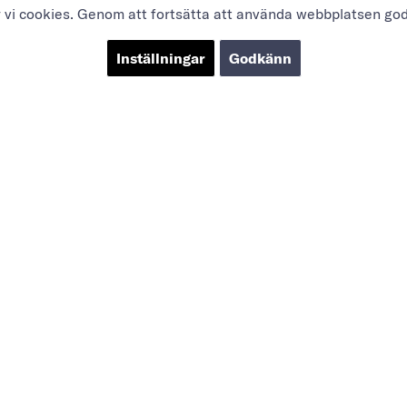
r vi cookies. Genom att fortsätta att använda webbplatsen go
Inställningar
Godkänn
OM OSS
SOCIAL
KTER
Sanktioner
LinkedIn
 produkter
Le Bristol Case
YouTube
iker
Hotel Hans Egede
gg & Verkstad
Case
Kontakta oss
r/färgbutiker
Köpvillkor
ola