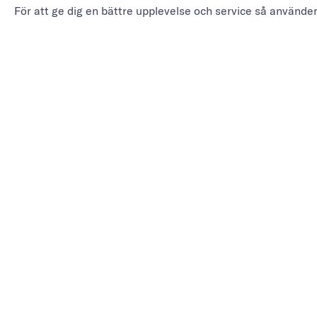
För att ge dig en bättre upplevelse och service så använde
PRODU
Se alla
Marieholmsgatan 54
För But
415 02 Göteborg
För By
info@mbgsweden.com
För
målerie
Org.nr: 556605-2436
För Sk