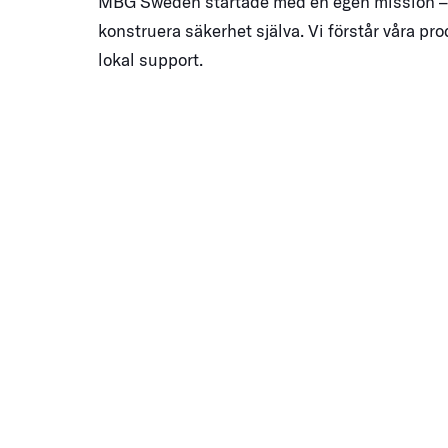
MBG Sweden startade med en egen mission – 
konstruera säkerhet själva. Vi förstår våra pr
lokal support.