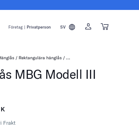
Företag
|
Privatperson
SV
Hänglås
Rektangulära hänglås
Hänglås MBG Modell III 60
ås MBG Modell III
EK
i Frakt