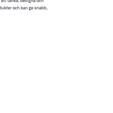
att tänka, designa och
odukter och kan ge snabb,