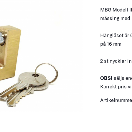
MBG Modell III
mässing med b
Hänglåset är 
på 16 mm
2 st nycklar i
OBS!
säljs en
Korrekt pris v
Artikelnumm