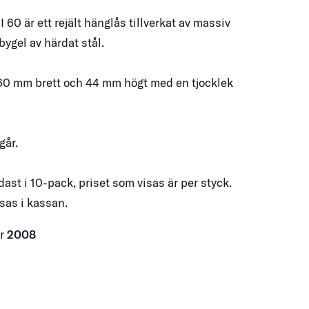
 60 är ett rejält hänglås tillverkat av massiv
ygel av härdat stål.
60 mm brett och 44 mm högt med en tjocklek
ngår.
dast i 10-pack, priset som visas är per styck.
isas i kassan.
er
2008