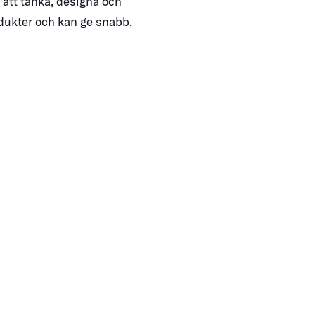
att tänka, designa och
odukter och kan ge snabb,