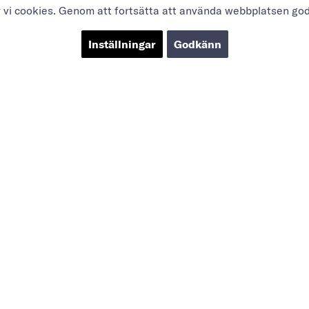
r vi cookies. Genom att fortsätta att använda webbplatsen go
Inställningar
Godkänn
OM OSS
SOCIAL
KTER
Sanktioner
LinkedIn
 produkter
Le Bristol Case
YouTube
iker
Hotel Hans Egede
gg & Verkstad
Case
Kontakta oss
r/färgbutiker
Köpvillkor
ola