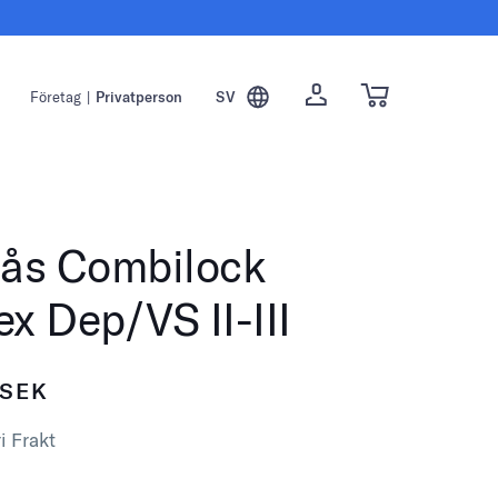
Företag
|
Privatperson
SV
lås Combilock
x Dep/VS II-III
SEK
i Frakt