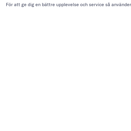
För att ge dig en bättre upplevelse och service så använde
PRODU
Se alla
Marieholmsgatan 54
För But
415 02 Göteborg
För By
info@mbgsweden.com
För
målerie
Org.nr: 556605-2436
För Sk