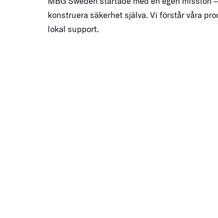
MBG Sweden startade med en egen mission – 
konstruera säkerhet själva. Vi förstår våra pr
lokal support.