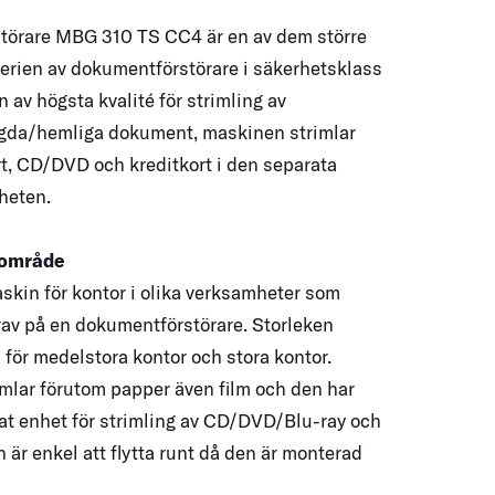
törare MBG 310 TS CC4 är en av dem större
serien av dokumentförstörare i säkerhetsklass
 av högsta kvalité för strimling av
gda/hemliga dokument, maskinen strimlar
rt, CD/DVD och kreditkort i den separata
heten.
sområde
skin för kontor i olika verksamheter som
krav på en dokumentförstörare. Storleken
 för medelstora kontor och stora kontor.
mlar förutom papper även film och den har
at enhet för strimling av CD/DVD/Blu-ray och
n är enkel att flytta runt då den är monterad