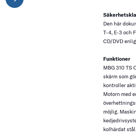
Säkerhetskl
Den här dokum
T-4, E-3 och F
CD/DVD enli
Funktioner
MBG 310 TS C
skärm som gör
kontroller akt
Motorn med en
överhettnings
möjlig. Maskin
kedjedrivsyst
kolhärdat stål