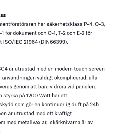
ass
entförstöraren har säkerhetsklass P-4, O-3,
-1 för dokument och O-1, T-2 och E-2 för
gt
ISO/IEC 21964 (
DIN66399).
C4 är utrustad med en modern touch screen
 användningen väldigt okomplicerad, alla
iveras genom att bara vidröra vid panelen.
 styrka på 1200 Watt har ett
skydd som gör en kontinuerlig drift på 24h
en är utrustad med ett kraftigt
em med metallväxlar, skärknivarna är av
.