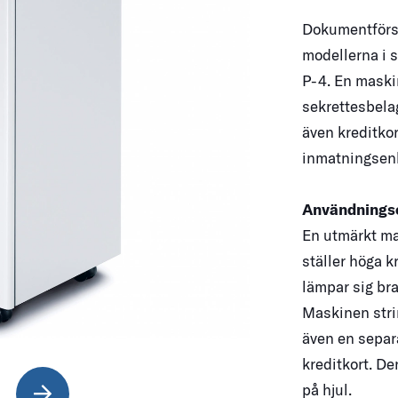
Dokumentförs
modellerna i 
P-4. En maskin
sekrettesbela
även kreditko
inmatningsen
Användning
En utmärkt ma
ställer höga 
lämpar sig bra
Maskinen stri
även en separ
kreditkort. De
på hjul.