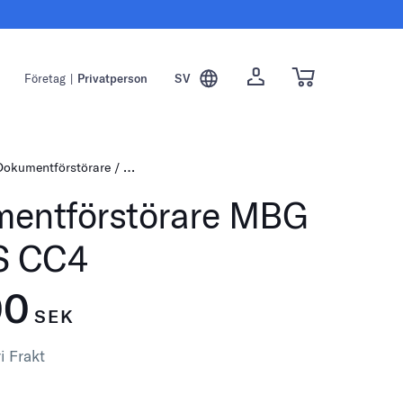
Företag
|
Privatperson
SV
Dokumentförstörare
Dokumentförstörare säkerhetsklass P-4
Dokum
entförstörare MBG
S CC4
00
SEK
i Frakt