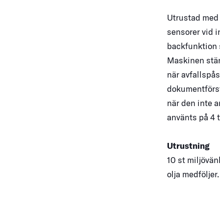
Utrustad med 
sensorer vid 
backfunktion 
Maskinen stän
när avfallspås
dokumentförst
när den inte 
använts på 4
Utrustning
10 st miljövän
olja medföljer