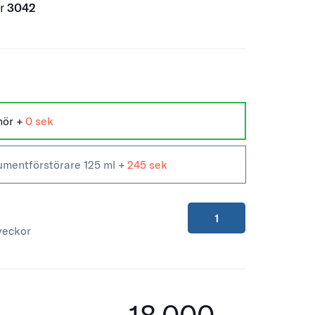
er
3042
ehör
+
0
okumentförstörare 125 ml
+
245
veckor
18.000