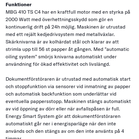
Funktioner
MBG 410 TS C4 har en kraftfull motor med en styrka på
2000 Watt med överhettningsskydd som gör en
kontinuerlig drift på 24h möjlig. Maskinen är utrustad
med ett rejält kedjedrivsystem med metallväxlar.
Skärknivarna är av kolhärdat stål och klarar av att
strimla upp till 56 st papper åt gången. Med "automatic
oiling system" smörjs knivarna automatiskt under
användning för ökad effektivitet och livslängd.
Dokumentförstöraren är utrustad med automatisk start
och stoppfunktion via sensorer vid inmatning av papper
och automatisk backfunktion som underlättar vid
eventuella pappersstopp. Maskinen stängs automatiskt
av vid öppning av dörr eller när avfallspåsen är full.
Energy Smart System gör att dokumentförstöraren
automatiskt går ner i energisparläge när den inte
används och den stängs av om den inte använts på 4
timmar.