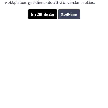
webbplatsen godkänner du att vi använder cookies.
Inställningar
Godkänn
Marieholmsgatan 54
415 02 Göteborg
info@mbgsweden.com
Org.nr: 556605-2436