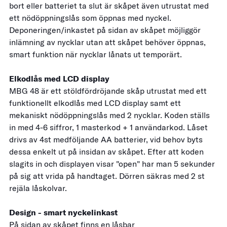
bort eller batteriet ta slut är skåpet även utrustat med
ett nödöppningslås som öppnas med nyckel.
Deponeringen/inkastet på sidan av skåpet möjliggör
inlämning av nycklar utan att skåpet behöver öppnas,
smart funktion när nycklar lånats ut temporärt.
Elkodlås med LCD display
MBG 48 är ett stöldfördröjande skåp utrustat med ett
funktionellt elkodlås med LCD display samt ett
mekaniskt nödöppningslås med 2 nycklar. Koden ställs
in med 4-6 siffror, 1 masterkod + 1 användarkod. Låset
drivs av 4st medföljande AA batterier, vid behov byts
dessa enkelt ut på insidan av skåpet. Efter att koden
slagits in och displayen visar "open" har man 5 sekunder
på sig att vrida på handtaget. Dörren säkras med 2 st
rejäla låskolvar.
Design - smart nyckelinkast
På sidan av skåpet finns en låsbar