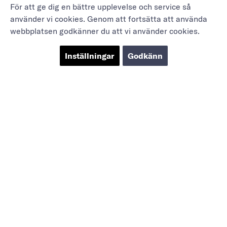
För att ge dig en bättre upplevelse och service så
använder vi cookies. Genom att fortsätta att använda
webbplatsen godkänner du att vi använder cookies.
Inställningar
Godkänn
Marieholmsgatan 54
415 02 Göteborg
info@mbgsweden.com
Org.nr: 556605-2436