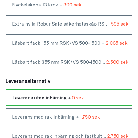
Nyckelskena 13 krok
+
300
Extra hylla Robur Safe säkerhetsskåp RSK 700 & RSK 1600
595
Låsbart fack 155 mm RSK/VS 500-1500
+
2.065
Låsbart fack 355 mm RSK/VS 500-1500
+
2.500
Leveransalternativ
Leverans utan inbärning +
0
Leverans med rak Inbärning +
1.750
Leverans med rak inbärning och fastbultning +
2.750