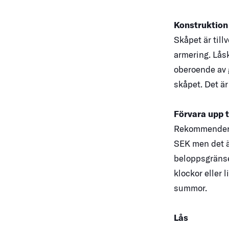
Konstruktion
Skåpet är till
armering. Låsk
oberoende av 
skåpet. Det är
Förvara upp t
Rekommendera
SEK men det är
beloppsgränse
klockor eller l
summor.
Lås