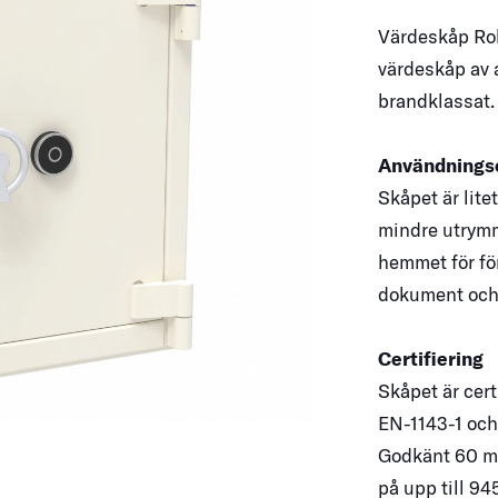
Värdeskåp Robu
värdeskåp av a
brandklassat
Användningso
Skåpet är lite
mindre utrymme
hemmet för för
dokument och 
Certifiering
Skåpet är cert
EN-1143-1 och 
Godkänt 60 mi
på upp till 94