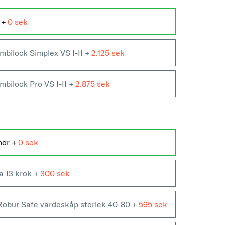
 +
0
mbilock Simplex VS I-II +
2.125
mbilock Pro VS I-II +
2.875
ehör
+
0
a 13 krok
+
300
 Robur Safe värdeskåp storlek 40-80
+
595