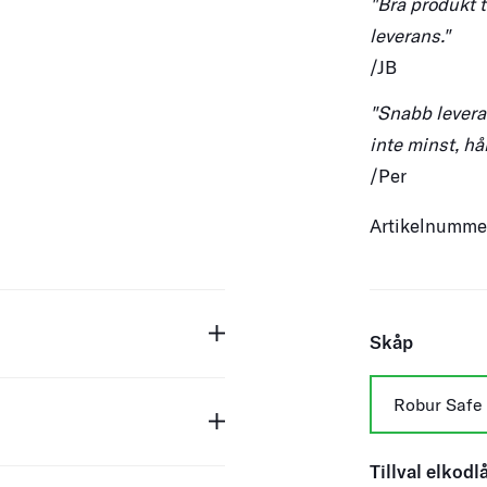
"Bra produkt t
leverans."
/JB
"Snabb leveran
inte minst, hå
/Per
Artikelnumm
Skåp
Robur Safe 
Tillval elkodl