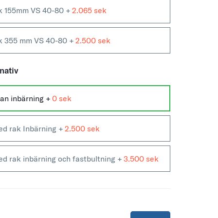
ck 155mm VS 40-80
+
2.065
ck 355 mm VS 40-80
+
2.500
nativ
an inbärning +
0
d rak Inbärning +
2.500
d rak inbärning och fastbultning +
3.500