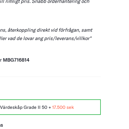
ill rimligt pris. Snabb orderhantering och
s, återkoppling direkt vid förfrågan, samt
ller vad de lovar ang pris/leverans/villkor"
er
MBG716814
Värdeskåp Grade II 50 +
17.500
ås