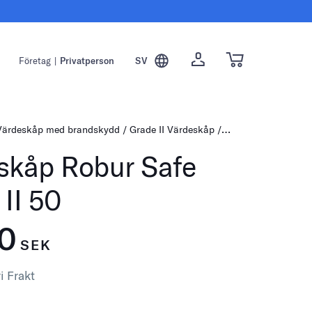
Företag
|
Privatperson
SV
Värdeskåp med brandskydd
Grade II Värdeskåp
Värdeskåp Robur Sa
skåp Robur Safe
II 50
00
SEK
i Frakt