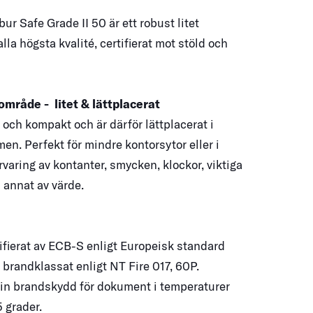
r Safe Grade II 50 är ett robust litet
lla högsta kvalité, certifierat mot stöld och
.
mråde - litet & lättplacerat
t och kompakt och är därför lättplacerat i
n. Perfekt för mindre kontorsytor eller i
varing av kontanter, smycken, klockor, viktiga
annat av värde.
ifierat av ECB-S enligt Europeisk standard
brandklassat enligt NT Fire 017, 60P.
n brandskydd för dokument i temperaturer
5 grader.