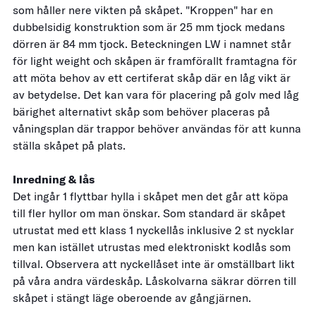
som håller nere vikten på skåpet. "Kroppen" har en
dubbelsidig konstruktion som är 25 mm tjock medans
dörren är 84 mm tjock. Beteckningen LW i namnet står
för light weight och skåpen är framförallt framtagna för
att möta behov av ett certiferat skåp där en låg vikt är
av betydelse. Det kan vara för placering på golv med låg
bärighet alternativt skåp som behöver placeras på
våningsplan där trappor behöver användas för att kunna
ställa skåpet på plats.
Inredning & lås
Det ingår 1 flyttbar hylla i skåpet men det går att köpa
till fler hyllor om man önskar. Som standard är skåpet
utrustat med ett klass 1 nyckellås inklusive 2 st nycklar
men kan istället utrustas med elektroniskt kodlås som
tillval. Observera att nyckellåset inte är omställbart likt
på våra andra värdeskåp. Låskolvarna säkrar dörren till
skåpet i stängt läge oberoende av gångjärnen.