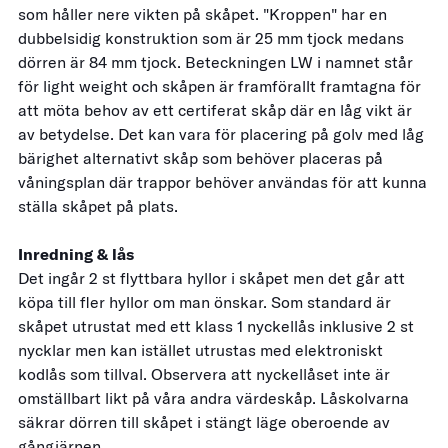
som håller nere vikten på skåpet. "Kroppen" har en
dubbelsidig konstruktion som är 25 mm tjock medans
dörren är 84 mm tjock. Beteckningen LW i namnet står
för light weight och skåpen är framförallt framtagna för
att möta behov av ett certiferat skåp där en låg vikt är
av betydelse. Det kan vara för placering på golv med låg
bärighet alternativt skåp som behöver placeras på
våningsplan där trappor behöver användas för att kunna
ställa skåpet på plats.
Inredning & lås
Det ingår 2 st flyttbara hyllor i skåpet men det går att
köpa till fler hyllor om man önskar. Som standard är
skåpet utrustat med ett klass 1 nyckellås inklusive 2 st
nycklar men kan istället utrustas med elektroniskt
kodlås som tillval. Observera att nyckellåset inte är
omställbart likt på våra andra värdeskåp. Låskolvarna
säkrar dörren till skåpet i stängt läge oberoende av
gångjärnen.