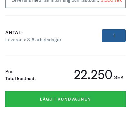
Leverans med rak inbärning och fastbultning +
3.500
ANTAL:
Leverans:
3-6 arbetsdagar
22.250
Pris
SEK
Total kostnad.
LÄGG I KUNDVAGNEN