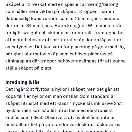
Skåpet är tillverkat med en speciell armering/betong
som håller nere vikten på skåpet. "Kroppen" har en
dubbelsidig konstruktion som är 25 mm tjock medans
dörren är 84 mm tjock. Beteckningen LW i namnet står
för light weight och skåpen är framförallt framtagna för
att möta behov av ett certiferat skåp där en låg vikt är
av betydelse. Det kan vara för placering på golv med låg
bärighet alternativt skåp som behöver placeras på
våningsplan där trappor behöver användas för att kunna
ställa skåpet på plats.
Inredning & lås
Det ingår 2 st flyttbara hyllor i skåpet men det går att
köpa till fler hyllor om man önskar. Som standard är
skåpet utrustat med ett klass 1 nyckellås inklusive 2 st
nycklar men kan istället utrustas med elektroniskt
kodlås som tillval. Observera att nyckellåset inte är
omställbart likt på våra andra värdeskåp. Låskolvarna
säkrar dörren till skåpet i stängt läge oberoende av